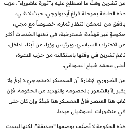
من تشرين وقتَ ما اصطلحَ عليه بـ”ثورة عاشوراء”، مرّت
هذه الطبقة بمرحلة فراغ آيديولوجي، حيث لا شيء
بالأفق من الممكن انتظار ثماره، خصوصاً مع مجيء
حكومةٍ غير مُهدِّدة، مُسترخية، في ذهنها الخدمات أكثر
من الاحتراب السياسيّ، وبرئيس وزراء من أبناء الداخل،
ناغمَ تشرين في وقتها باستقالته من حزب الدعوة،
أعني محمّد شياع السوداني.
من الضروريّ الإشارة أن المعسكر الاحتجاجيّ لا يُرمُّ ولا
يكبر إلاّ بالشعور بالخصومة والتهديد من الحكومة، فإن
غابَ هذا العنصر فإنَّ المعسكر هذا مُبدَّدٌ وإن كان حتى
في منشورات السوشيال ميديا.
هذه الحكومة لا تُصنّف بوصفها “صديقة”، لكنها ليست