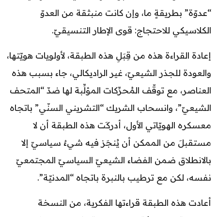
“عدوّة” بطريقةٍ ما، وإن كانت منبثقة من العدوّ
الكلاسيكي للاحتجاج: قوى الإطار التنسيقيّ.
إعادة القراءة هذه من قِبَلِ هذه الطبقة، لأولويات هويّتها،
والعودة للجذر الشيعيّ، غير الراديكالي، جاء بسبب هذه
العناصر، مع توقّف المُحرِّكات المؤلِّبة لها ضدّ “المتحف
الشيعيّ”، وانسحاب الشريك “التشريني السنّي” باتجاه
معسكره الهويّاتي الأول، أدركَت هذه الطبقة أن لا
مستقبلَ من الممكن أن يُنجَز فيه شيءٌ سياسيّ إلا
بالانطلاق ضمن الفضاء الشيعيّ السياسيّ المجتمعيّ
نفسه، لكن مع ترطيب بالنبرة باتجاه “المدنيّة”.
أعادت هذه الطبقة قراءتها الفكرية، من النسخة