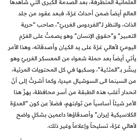
العلمانية المتطرفة، بعد الصدمة الكبرى التي شاهدها
العالم أيضاً ضمن أحداث غرْة، فبعد عقود من جلد
الذات، والنظر لـ”الفردوس الغربيّ”، صاحب “حرية
التعبير” و”حقوق الإنسان” وهو يصمتُ على الفرْم
اليوميّ لأهالي غرْة على يد الكـيـ!ن وأصدقائه، وهذا الأمر
يأتي أيضاً بعد حملة شعواء من المعسكر الغربيّ وهو
يبشّر بـ”المثـ!ـية”، وسكبها في كل المحتويات المرئية،
من السينما الى السوشيال ميديا، وكما أشرتُ إلى أنّ
انحدار أغلب هذه الطبقة من أسر محافظة، يهزّ هذا
الأمر شيئاً أساسياً من ثوابتهم، فضلاً عن كون “العدوّة
الكلاسيكية إيران” وأصدقاؤها داعمين بشكلٍ واضح
لأهالي غرْة، تسليحاً وإعلاماً وغير ذلك.