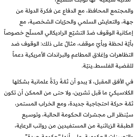
والمجتمع المحافظ، مع الدفاع عن فكرة الدولة من
جهة، والتعايش السلمي والحرّيات الشخصية، مع
إمكانية الوقوف ضدّ التشيّع الراديكالي المسلّح خصوصاً
بأيّة لحظة وبأيّ موقف، مثالٌ على ذلك: الوقوف ضد
التظاهرات وإغلاق المطاعم والبراندات الأمريكية دعماً
للقضية الفلسطـ..ينيّة.
في الأفق المقبل، لا يبدو أن ثمّةَ ردّةً علمانية بشكلها
الكلاسيكيّ ما قبل تشرين، ولا حتى من الممكن أن تكون
ثمّة حركة احتجاجية جديدة، ومع الخراب المستمر،
سيُنظر الى مجسّرات الحكومة الحالية، وتوسيع
الطبقة الزبائنية من المستفيدين من رواتب الرعاية،
والتعيينات الحكومية، على أنها “حكومة جيدة”،