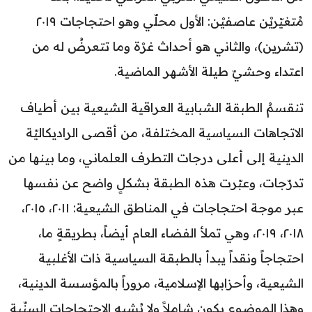
مُتغيّريْن عاصفيْن: الأول محلّي وهو احتجاجات ٢٠١٩
(تشرين)، والثاني هو أحداث غرْة وما تتعرضُ له من
اعتداء وحشيّ طيلة الأشهر الماضية.
تنقسمُ الطبقة الشبابية العراقية الشيعية بين أطياف
الاتجاهات السياسية المختلفة، من أقصى الراديكاليّة
الدينية إلى أعلى درجات التطرف العلماني، وما بينها من
تدرّجات، وعبّرت هذه الطبقة بشكلٍ واضح عن نفسها
عبر موجة احتجاجات في المناطق الشيعية: ٢٠١١، ٢٠١٥،
٢٠١٨، ٢٠١٩، وهي تملأ الفضاء العام أيضاً، بطريقةٍ ما،
احتجاجاً ونقداً يبدأ بالطبقة السياسية ذات الأغلبية
الشيعية، وأحزابها الإسلامية، مروراً بالمؤسسة الدينية،
وهذا الموضوع يكون شاملاً ولا يُشبه الاحتجاجات السنّية