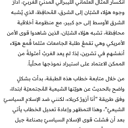
انكسار المثال العلماني الليبرالي المدنيّ الغربيّ، أدارَ
وجوه هؤلاء الشبّان إلى الشرق، المُحافِظ، الذي يُشبه
الشرق الأوسط إلى حدٍ كبير، مع منظومة أخلاقية
محافِظة، تشبه هؤلاء الشبّان، الذين شاهدوا قوى الأمن
الأمريكي وهي تقمعُ طلبة الجامعات مثلما قُمع هؤلاء
أنفسُهم في تشرين، لِذا: لم يعد الغربُ أمثولةً من
الممكن الاعتماد على استيراد نموذجها محلّياً.
من خلال متابعة خطاب هذه الطبقة، بدأت بشكلٍ
واضح بالحديث عن هويّتها الشيعية المُجتمعيّة ابتداءً،
وفق طريقة “أنا أزورُ كربلاء، لكنني ضد الإسلام السياسيّ
الشيعيّ”، وهذا التمظهر وإعادة تعديل الخطاب يأتي
بعد أن فشلت قوى الإسلام السياسيّ بصناعة جيل