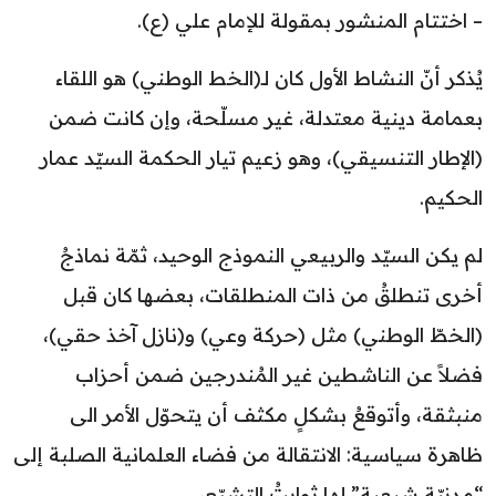
– اختتام المنشور بمقولة للإمام علي (ع).
يُذكر أنّ النشاط الأول كان لـ(الخط الوطني) هو اللقاء
بعمامة دينية معتدلة، غير مسلّحة، وإن كانت ضمن
(الإطار التنسيقي)، وهو زعيم تيار الحكمة السيّد عمار
الحكيم.
لم يكن السيّد والربيعي النموذج الوحيد، ثمّة نماذجُ
أخرى تنطلقُ من ذات المنطلقات، بعضها كان قبل
(الخطّ الوطني) مثل (حركة وعي) و(نازل آخذ حقي)،
فضلاً عن الناشطين غير المُندرجين ضمن أحزاب
منبثقة، وأتوقعُ بشكلٍ مكثف أن يتحوّل الأمر الى
ظاهرة سياسية: الانتقالة من فضاء العلمانية الصلبة إلى
“مدنيّة شيعية” لها ثوابتُ التشيّع،