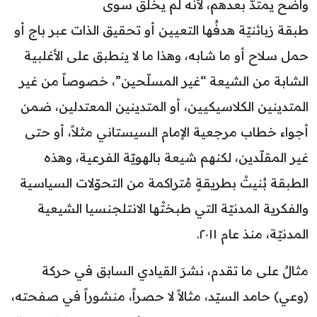
واضح يمتدُّ بعدهم، لأنه لم يخلق سوى
طبقة زبائنيّة هدفُها التعيين أو تحقيق الذات عبر باج أو
حمل سلاح أو ما شابه، وهذا ما لا ينطبق على الأغلبية
الشابة من الشيعة “غير المسلّحين”، خصوصاً من غير
المتدينين الكلاسيكيين، أو المتدينين المعتدلين، ضمن
أجواء خطاب مرجعية الإمام السيستاني مثلاً، أو حتى
غير المقلّدين، لكنهم شيعة بالهويّة الفرعية، وهذه
الطبقة بُنيتْ بطريقةٍ مُتراكمة من التحوّلات السياسية
والفكرية المدنيّة التي طبختْها الانتلجنسيا الشيعية
المدنيّة، منذ عام ٢٠١١.
مثالٌ على ما تقدم، نشرَ القيادي السابق في حركة
(وعي) حامد السيّد، مثالاً لا حصراً، منشوراً في صفحته،