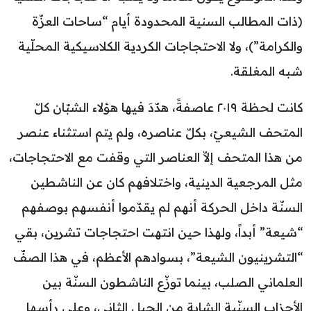
(ذات المطالب السنية المحدودة أيام “ساحات العزّة
والكرامة”)، ولا الاحتجاجات الكردية الكلاسيكية المحلّية
شبه المغلقة.
كانت لحظة ٢٠١٩ عاصفةً، هدّدَ فيها هؤلاء الشبّان كلّ
المتحف الشيعيّ، بكلّ عناصره، ولم يتم استثناء عنصر
من هذا المتحف إلاّ العناصر التي وقفت مع الاحتجاجات،
مثل المرجعية الدينية، واختلافهم كان عن الناشطين
السنّة داخل الحركة أنهم لم يقدّموا أنفسهم بوصفهم
“شيعة” أبداً، ولهذا حين انتهت احتجاجات تشرين، بقي
“التشرينيون الشيعة”، بسوادهم الأعظم، في هذا الصفّ
العلماني الصلب، بينما توزّع الناشطون السنّة بين
الأحزاب السنّية الشابة من الجيل الثاني، وعلى رأسها