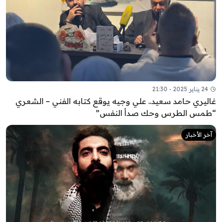
24 يناير 2025 - 21:30
غاليري حامد سعيد.. علي وجيه يوقع كتابه الفني – الشعري
“طمس الطرس وحك صدأ النفس”
آخر الأخبار