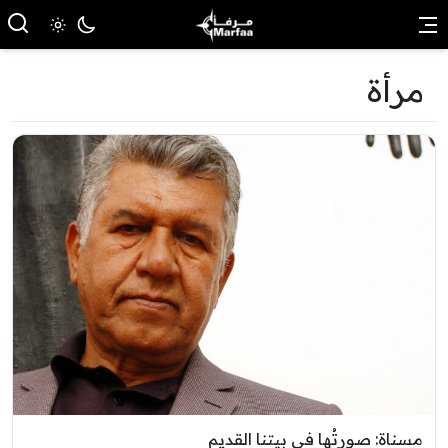
مرأة
مسناة: صورتُها في بيتنا القديم