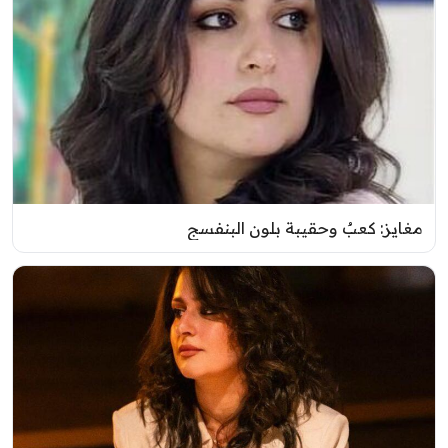
مغايز: كعبٌ وحقيبة بلون البنفسج