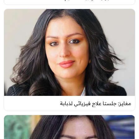
مغايز: جلستا علاج فيزيائي لذبابة