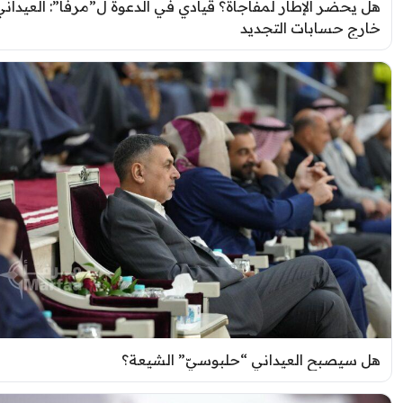
ل يحضّر الإطار لمفاجأة؟ قيادي في الدعوة ل”مرفأ”: العيداني
ارج حسابات التجديد
ل سيصبح العيداني “حلبوسيّ” الشيعة؟