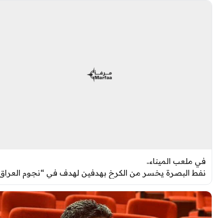
ي ملعب الميناء..
فط البصرة يخسر من الكرخ بهدفين لهدف في “نجوم العراق”