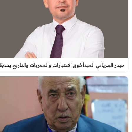
يدر المرياني المبدأ فوق الاعتبارات والمغريات والتاريخ يسجّل