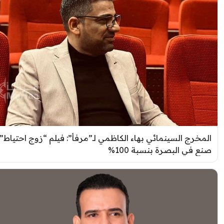
لمخرج السينمائي بهاء الكاظمي لـ”مرفأ”: فيلم “زوج احتياط”
نع في البصرة بنسبة 100%