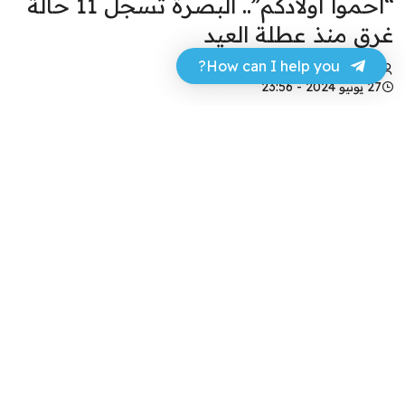
“احموا أولادكم”.. البصرة تسجل 11 حالة
غرق منذ عطلة العيد
How can I help you?
حسن عجر
27 يونيو 2024 - 23:56
فيسبوك
تويتر