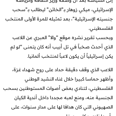
إلى السياسة بعد أن وصفه وزير الثقافة والرياضة
الإسرائيلي، ميكي زوهار بـ”الخائن” ليطالب بـ”سحب
جنسيته الإسرائيلية”، بعد تمثيله للمرة الأولى المنتخب
الفلسطيني.
وبحسب تقرير نشره موقع “والا” العبري عن اللاعب
الذي أحدث صخباً في تل أبيب أنه كان يتمنى “لو لم
يكن إسرائيلياً أن يكون لاعباً لمنتخب ألمانيا.
اللاعب الذي وقف دقيقة حداد على روح شهداء غزة،
وأظهر حماسا كبيرا خلال غناء النشيد الوطني
الفلسطيني، لتنادي بعض أصوات المستوطنين بسحب
الجنسية منه، ومنع لعبه مجددا داخل أندية الكيان
الصهيوني التي كان هدافا لها على مدار سنوات، على