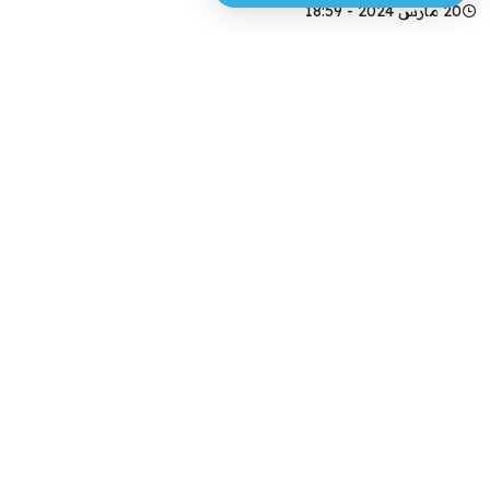
20 مارس 2024 - 18:59
فيسبوك
تويتر
بدأت اللجنة المكلفة لاختيار مدير عام صحة محافظة
البصرة برئاسة النائب الإداري للمحافظ ماهر العامري
وعضوية المعاون الإداري ومدير القسم القانوني في
ديوان المحافظة اجتماعاتها لدراسة السيرة الذاتية
للمرشحين للمنصب.
وقال العامري في تصريح صحفي انه “نم فتح السيرة
الذاتية لـ14 متقدم للمنصب وسيتم عقد اجتماعات لاحقا
لاكمال مناقشتها”.