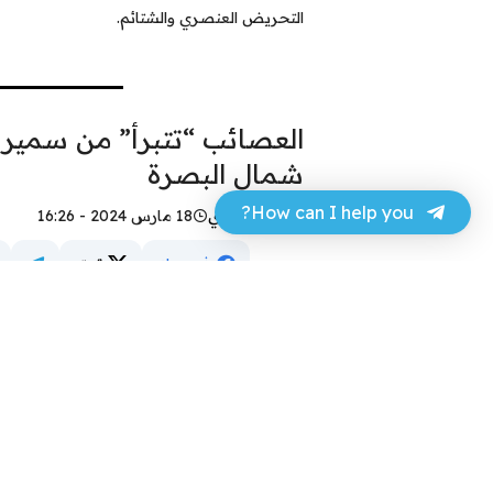
التحريض العنصري والشتائم.
العصائب “تتبرأ” من سمير 
شمال البصرة
How can I help you?
عباس مهدي
18 مارس 2024 - 16:26
فيسبوك
تويتر