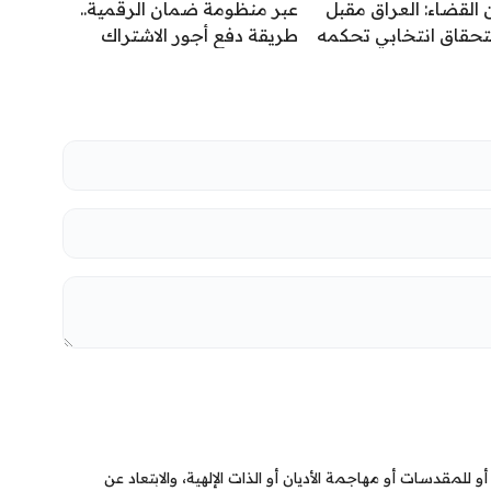
 القضاء: العراق مقبل
عبر منظومة ضمان الرقمية..
تحقاق انتخابي تحكمه
طريقة دفع أجور الاشتراك
القانونية لا الحسابات
بالتقاعد الاختياري
ية
 للمقدسات أو مهاجمة الأديان أو الذات الإلهية، والابتعاد عن