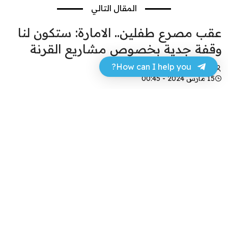
المقال التالي
عقب مصرع طفلين.. الامارة: ستكون لنا
وقفة جدية بخصوص مشاريع القرنة
How can I help you?
محمد الباسم
15 مارس 2024 - 00:45
فيسبوك
تويتر
علق النائب الأول لمحافظ البصرة زيد الامارة، على حادثة
وفاة الطفلين في مجرى نهر للمياه الآسنة.
وقال المارة: “ستكون لنا وقفة جدية مع إجراءات
السلامة في كل مشروع وبالخصوص في قضاء القرنة”.