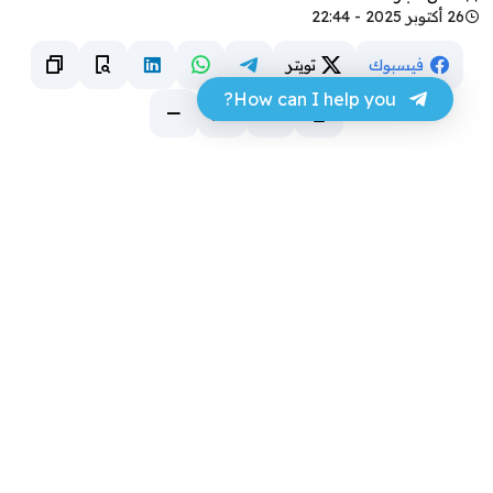
26 أكتوبر 2025 - 22:44
فيسبوك
تويتر
How can I help you?
https://www.facebook.com/share/v/16Lz5Rwwsu/
mibextid=wwXIf
فيسبوك
تويتر
تابع آخر الأخبار من مرفأ عبر Google News
تابع آخر الأخبار من مرفأ عبر WhatsApp