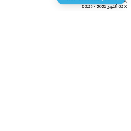
حسن عجر
03 أكتوبر 2025 - 00:33
فيسبوك
تويتر
عن عيد الاستقلال الذي لا نحتفل به
علي وجيه
قبل عدّة أيام، احتفت المملكة العربيّة السعودية بعيدها
الوطنيّ، وشاهدتُ، مثلما شاهدَ غيري، السعوديين وهم
يحتفلون في الشوارع، يضعون العلم الأخضر على
أكتافهم، ويهزجون مع “الشيلات” ويدعون بالعمر
الطويل لملكهم ووليّ عهده، وهذه الظاهرة نراها سنوياً،
لدى السعوديّة وغير السعوديّة، ونرى أصدقاءنا من