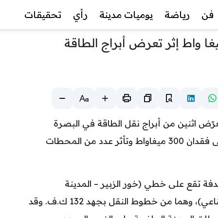
فن
رياضة
يوميات مدينة
رأي
تحقيقات
رباء تعلن فقدان 300 ميغا واط إثر تعرض أبراج الطاقة
، تعرّض اثنين من أبراج نقل الطاقة في البصرة
لعمليات تخريبية متعمّدة، ما أدى إلى فقدان 300 ميغاواط وتأثر عدد من المحطات
تهدفة تقع على خطي (خور الزبير – المدينة
الرياضية) و(خور الزبير – المعهد الصناعي)، وهما من خطوط النقل بجهد 132 ك.ف. وقد