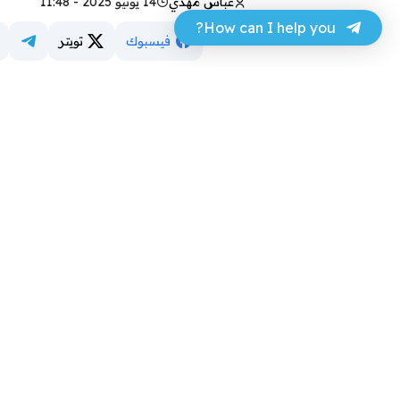
عباس مهدي
14 يونيو 2025 - 11:48
How can I help you?
فيسبوك
تويتر
أعلنت الحكومة العراقية في بيان، “مب
مع الجهات المختصة في كل من؛ الأرد
العراقيين الى أرض الوطن، من الذين 
الأحداث الإقليمية الأخيرة”.
وذكر البيان، أن “هيئة الحج والعمرة،
تبقى من الحجاج العراقيين في الديا
وفي وقت سابق، أعلنت سلطة الطيران 
أمام جميع الرحلات حتى الساعة الواح