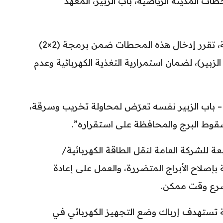
 المدينة الرياضية، باب الزبير، المعهد
وتابع، أنه “في إطار المعالجة العاجلة، تقرر إدخال هذه المحطات ضمن برمجة (2×2)
الزبير)، لضمان استمرارية التغذية الكهربائية وعدم
ر – باب الزبير نفسه تعرّض لمحاولة تخريب وسرقة،
سقوط البرج والمحافظة على استقراره”.
ابعة للشركة العامة لنقل الطاقة الكهربائية/
 بإصلاح الأبراج المتضررة، والعمل على إعادة
سرع وقت ممكن.
بية تستهدف إرباك وضع التجهيز الكهربائي في