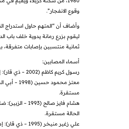
1980، من سكنة كربلاء ويقيم في م
وقوع الانفجار”.
وأضاف أن “المتهم حاول استدراج ال
ليقوم بزرع رمانة يدوية خلف باب الد
ثمانية منتسبين بإصابات متفرقة، بي
أسماء المصابين:
رسول كريم كاظم (2002 – ذي قار): إصابة في مختلف أنحاء الجسم، الحالة حرجة.
معتز محمود 
مستقرة.
هشام فايز صالح (3
الحالة مستقرة.
علي زغير منيخر (1995 – ذي قار): إصابة شاملة، الحالة حرجة.