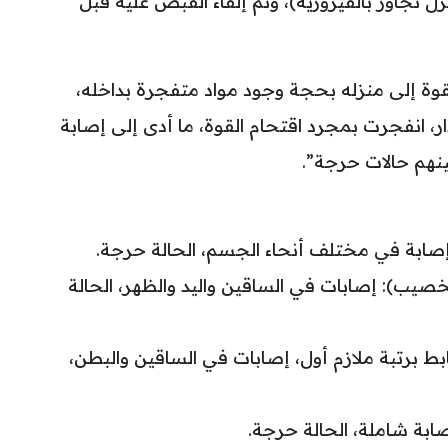
نزل تجاوز بالفيروزية)، وتم إلقاء القبض عليه قبل
قوة إلى منزله بحجة وجود مواد متفجرة بداخله،
ار، انفجرت بمجرد اقتحام القوة، ما أدى إلى إصابة
نهم حالات حرجة”.
حسين (1998 – أبي الخصيب): إصابات في الساقين واليد والظهر، الحالة
199 – الزبير): ضابط برتبة ملازم أول، إصابات في الساقين والبطن،