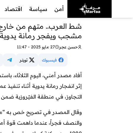
أمن
سياسة
اقتصاد
شط العرب.. متهم من خارج ا
مشجب ويفجر رمانة يدوية ب
حسن عجر
27 مايو 2025 - 11:47
فيسبوك
تويتر
أفاد مصدر أمني، اليوم الثلاثاء، با
إثر انفجار رمانة يدوية أثناء تنفيذ 
التجاوز، في منطقة الفيّروزية ضمن
وقال المصدر في تصريح خص به “مرفأ”،
والنصف فجراً، عندما داهمت قوة أمن