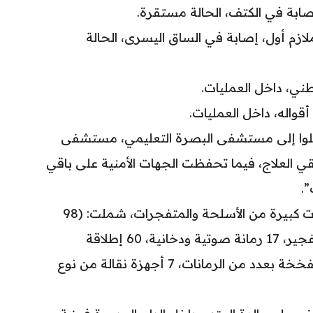
199 – ذي قار): ملازم أول، إصابة في الساق اليسرى، الحالة
ني، داخل العمليات.
قواله، داخل العمليات.
لوا إلى مستشفى البصرة التعليمي، مستشفى
ي العلاج، فيما تحفظت الجهات الأمنية على باقي
.
وخلال تفتيش المنزل، تم ضبط كميات كبيرة من الأسلحة والمتفجرات، شملت: (98
رمانة هجومية ودفاعية، 65 صاعق تفجير، 17 رمانة صوتية ودخانية، 60 إطلاقة
كلاشنكوف مع مخزنين، قنينة غاز مفخخة بعدد من الرمانات، 7 أجهزة نقالة من نوع