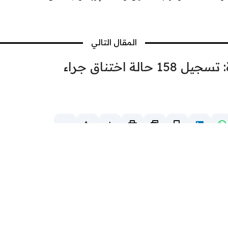
المقال التالي
اتصلوا بـ 911.. صحة البصرة: تسجيل 158 حالة اختناق جراء