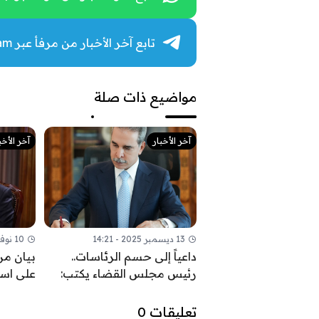
تابع آخر الأخبار من مرفأ عبر Telegram
مواضيع ذات صلة
آخر الأخبار
آخر الأخب
13 ديسمبر 2025 - 14:21
10 نوفمبر 2025 - 09:52
داعياً إلى حسم الرئاسات..
بيان من
رئيس مجلس القضاء يكتب:
على اس
السيادة تحمي ثمار النصر
القواعد 
السياس
تعليقات 0