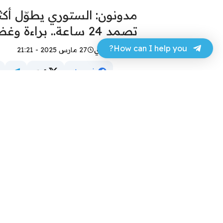
مدونون: الستوري يطوّل أكثر
تصمد 24 ساعة.. براءة وغضب شعبي
How can I help you?
عباس مهدي
27 مارس 2025 - 21:21
فيسبوك
تويتر