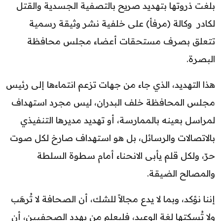
بلغت ذروتها بتهديد صريح بالتصفية الجسدية والقتل
لكادر وكالة (مرفأ) على خلفية نشر وثيقة رسمية
تتعلق بصرف مستحقات أعضاء مجلس محافظة
البصرة.
هذا التهديد، الذي جاء من جهات تزعم انتماءها إلى رئيس
مجلس المحافظة خلف البدران، ليس مجرد استهداف
لمراسل بعينه بالممارسة، أو تهديد مديرها التنفيذي
بالاتصالات والرسائل، بل هو استهداف صارخ لكل صوت
حرّ، ولكل قلم يأبى الانحناء أمام سطوة السلطة
والمصالح الضيقة.
إننا نؤكد، وبما لا يدع مجالاً للشك، أن الصحافة لا تُرهَب
ولا تُسكتها لغة الوعيد، فليعلم من يهدد الصحفيين، أن