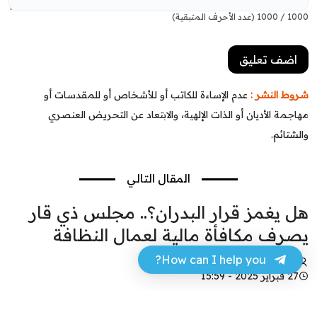
1000
/
1000
(عدد الأحرف المتبقية)
شروط النشر :
عدم الإساءة للكاتب أو للأشخاص أو للمقدسات أو
مهاجمة الأديان أو الذات الإلهية، والابتعاد عن التحريض العنصري
والشتائم.
المقال التالي
هل يغمز قرار البدران؟.. مجلس ذي قار
يصرف مكافأة مالية لعمال النظافة
How can I help you?
عباس مهدي
27 فبراير 2025 - 15:59
فيسبوك
تويتر