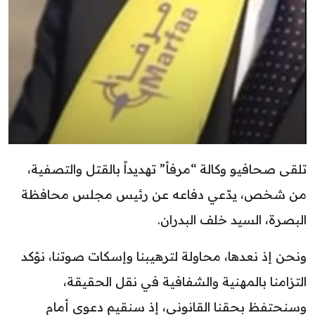
تلقى صحافيو وكالة “مرفأ” تهديداً بالقتل والتصفية،
من شخص، يدّعي دفاعه عن رئيس مجلس محافظة
البصرة، السيد خلف البدران.
ونحن إذ نعدها، محاولة لترهيبنا وإسكات صوتنا، نؤكد
التزامنا بالمهنية والشفافية في نقل الحقيقة،
وسنحتفظ بحقنا القانوني، إذ سنقيم دعوى أمام