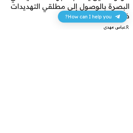
البصرة بالوصول إلى مطلقي التهديدات
ضد “مرفأ”
How can I help you?
عباس مهدي
28 فبراير 2025 - 17:25
فيسبوك
تويتر