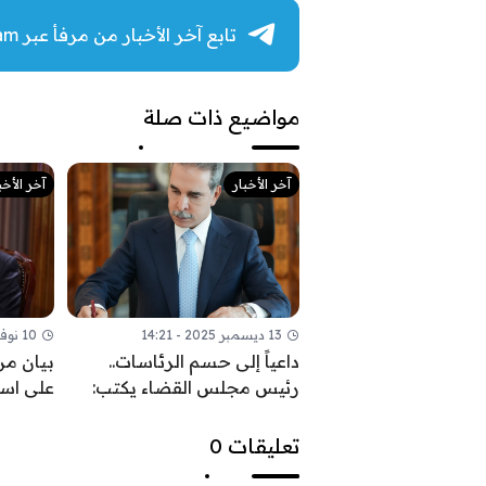
تابع آخر الأخبار من مرفأ عبر Telegram
مواضيع ذات صلة
آخر الأخبار
آخر الأخب
13 ديسمبر 2025 - 14:21
10 نوفمبر 2025 - 09:52
داعياً إلى حسم الرئاسات..
بيان من
رئيس مجلس القضاء يكتب:
على اس
السيادة تحمي ثمار النصر
القواعد 
السياس
تعليقات 0