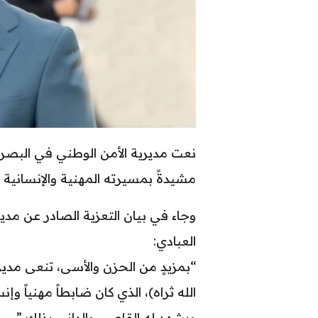
نعت مديرية الأمن الوطني في البصرة،
مشيدةً بمسيرته المهنية والإنسانية ا
وجاء في بيان التعزية الصادر عن مدي
العبادي:
“بمزيدٍ من الحزن والأسى، تنعى مدي
الله ثراه)، الذي كان ضابطاً مهنياً وإن
ويشهد له القاصي والداني بذلك.”