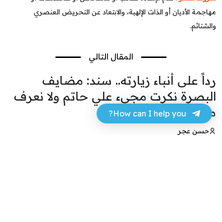
مهاجمة الأديان أو الذات الإلهية، والابتعاد عن التحريض العنصري
والشتائم.
المقال التالي
رداً على أنباء زيارته.. سند: مضايف
البصرة نكرت مجيء علي حاتم ولا نعرف
من آواه
How can I help you?
حسن عجر
15 أغسطس 2024 - 20:20
فيسبوك
تويتر