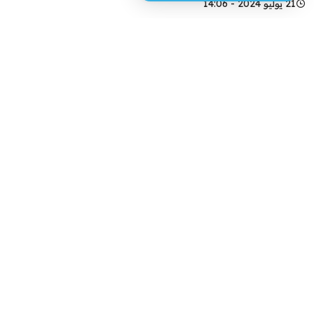
21 يوليو 2024 - 14:06
فيسبوك
تويتر
طالب عبد العزيز