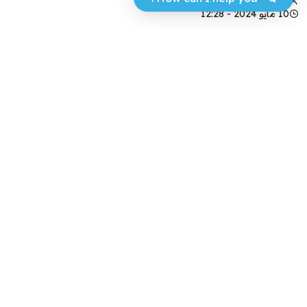
10 مايو 2024 - 12:28
فيسبوك
تويتر
أفاد مصدر أمني، اليوم الجمعة، بأن القوات الأمنية
ألقت القبض على “سمير الحمداني”، الذي اعدى سابقا
بأنه ينتمي لجهة سياسية.
وقال المصدر لـ”مرفأ”، إن “عناصر من استخبارات
الداخلية، تمكنت من اعتقال المدعو سمير الحمداني
وثلاثة آخرين عند مدخل بغداد”.
وفي آذار الماضي، كشفت قيادة شرطة محافظة
البصرة، عن مداهمة منزل سمير الحمداني بالمحافظة.
وأضافت القيادة في بيان سابق ان “المتهم مطلوب