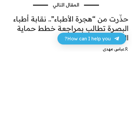
المقال التالي
حذّرت من “هجرة الأطباء”.. نقابة أطباء
البصرة تطالب بمراجعة خطط حماية
المستشفيات
How can I help you?
عباس مهدي
29 أبريل 2024 - 00:15
فيسبوك
تويتر