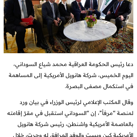
دعا رئيس الحكومة العراقية محمد شياع السوداني،
اليوم الخميس، شركة هانويل الأمريكية إلى المساهمة
في استكمال مصفى البصرة.
وقال المكتب الإعلامي لرئيس الوزراء في بيان ورد
لمنصة “مرفأ”، إن “السوداني استقبل في مقرّ إقامته
بالعاصمة الأمريكية واشنطن، رئيس شركة هانويل
الأمريكية كين ويست والوفد المرافق له وجرت، خلال