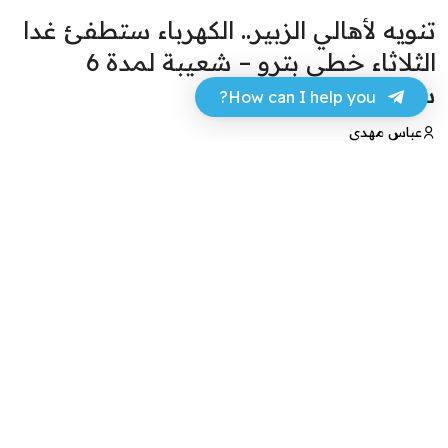
تنويه لأهالي الزبير.. الكهرباء ستطفئ غدا
الثلاثاء خطي بترو – شعيبة لمدة 6
ساعات
How can I help you?
عباس مهدي
15 أبريل 2024 - 22:18
فيسبوك
تويتر