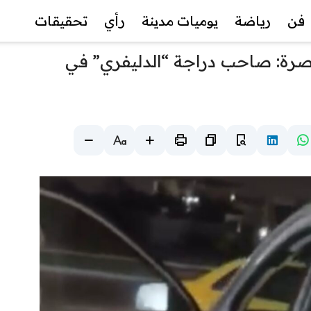
فن
رياضة
يوميات مدينة
رأي
تحقيقات
بصرة: صاحب دراجة “الدليفري” في