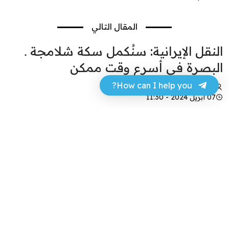
المقال التالي
النقل الإيرانية: سنُكمل سكة شلامجة ـ
البصرة في أسرع وقت ممكن
How can I help you?
محمد الباسم
07 أبريل 2024 - 11:30
فيسبوك
تويتر
أكد وزير الطرق والتنمية العمرانية الایراني مهرداد
بذرباش خلال لقائه مع وزير النقل العراقي رزاق
محيبس السعداوي على استكمال مشروع الربط