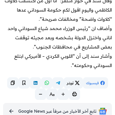
وقال سند في حوار متلفز: “انا أول من اكتشفت كلاوات
الكاظمي واليوم اقول لكم حكومة السوداني عدها
“كلاوات واضحة” ومخالفات صريحة”.
وأضاف ان “رئيس الوزراء محمد شياع السوداني واحد
اناني واختزل الدولة بشخصه وبعد مجيئه توقفت
بعض المشاريع في محافظات الجنوب”.
وأشار سند إلى أن “اللوبي الكردي – الأميركي ابتلع
السوداني وحكومته”.
فيسبوك
تويتر
تابع آخر الأخبار من مرفأ عبر Google News