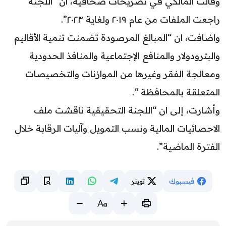
وقالت المالكي في تصريحات صحافية، ان “اللجنة
راجعت الملفات من عام ٢٠١٩ ولغاية ٢٠٢٣”.
واضافت، ان “المبالغ المرصودة تضمنت تنمية الأقاليم
والبترودولار والمنافع الإجتماعية والمنافذ الحدودية
ومعالجة الفقر وغيرها من الموازنات والتخصيصات
المتعلقة بالمحافظة “.
وأشارت، إلى ان “اللجنة التحقيقية ناقشت ملف
الاحصائيات المالية ونسب التمويل وآليات الرقابة خلال
الفترة الماضية”.
فيسبوك
تويتر