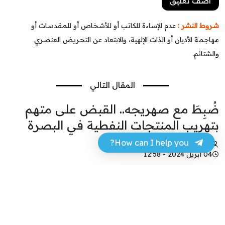
شروط النشر :
عدم الإساءة للكاتب أو للأشخاص أو للمقدسات أو
مهاجمة الأديان أو الذات الإلهية، والابتعاد عن التحريض العنصري
والشتائم.
المقال التالي
ضُبِطَ مع صهريجه.. القبض على متهم
بتهريب المنتجات النفطية في البصرة
How can I help you?
عباس مهدي
04 أبريل 2024 - 12:58
فيسبوك
تويتر