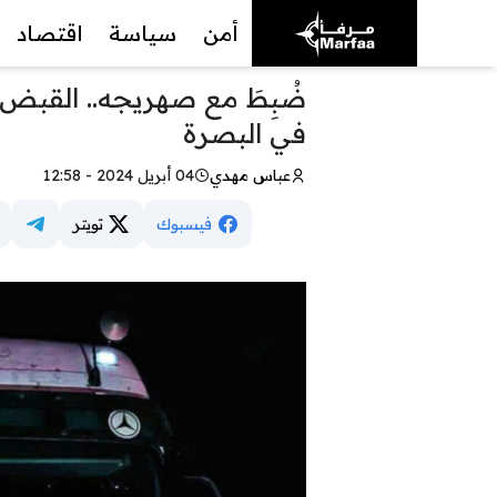
أمن
سياسة
اقتصاد
ضُبِطَ مع صهريجه.. القبض
في البصرة
عباس مهدي
04 أبريل 2024 - 12:58
فيسبوك
تويتر