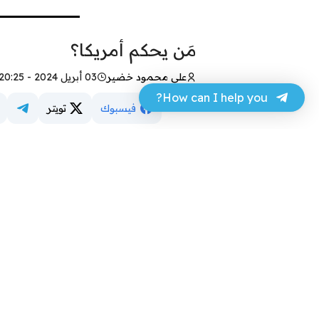
مَن يحكم أمريكا؟
علي محمود خضير
03 أبريل 2024 - 20:25
How can I help you?
فيسبوك
تويتر
كاظم الحجاج