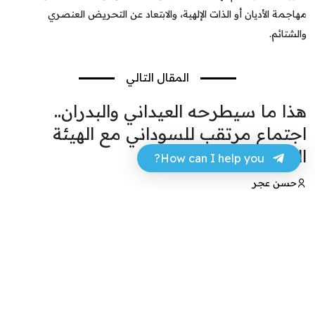
مهاجمة الأديان أو الذات الإلهية، والابتعاد عن التحريض العنصري
والشتائم.
المقال التالي
هذا ما سيطرحه العيداني والبدران..
اجتماع مرتقب للسوداني مع الهيئة
التنسيقية للمحافظات
How can I help you?
حسن عجر
28 مارس 2024 - 15:13
فيسبوك
تويتر