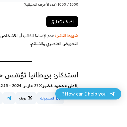
1000
/
1000
(عدد الأحرف المتبقية)
شروط النشر :
عدم الإساءة للكاتب أو للأشخاص أو
التحريض العنصري والشتائم.
استذكار: بريطانيا تؤسّس
علي محمود خضير
27 مارس 2024 - 22:15
How can I help you?
فيسبوك
تويتر
كاظم الحجّاج